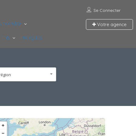
Se Connecter
NTREPRISE
Votre agence
 TNS
MARQUES
région