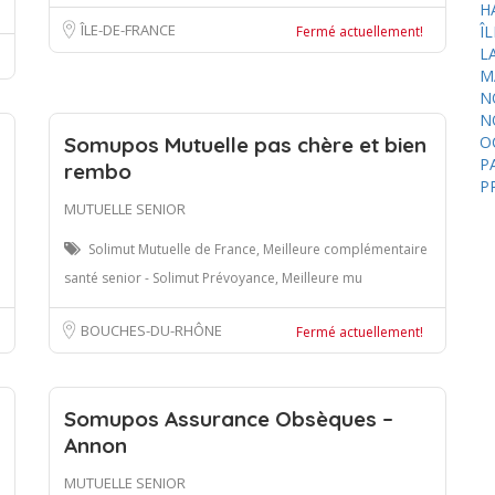
H
ÎLE-DE-FRANCE
Î
Fermé actuellement!
L
M
N
N
Somupos Mutuelle pas chère et bien
O
P
rembo
P
MUTUELLE SENIOR
Solimut Mutuelle de France, Meilleure complémentaire
santé senior - Solimut Prévoyance, Meilleure mu
BOUCHES-DU-RHÔNE
Fermé actuellement!
Somupos Assurance Obsèques –
Annon
MUTUELLE SENIOR