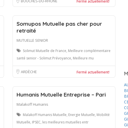
BOUCHES-DU-RHÔNE
Fermé actuellement!
Somupos Mutuelle pas cher pour
retraité
MUTUELLE SENIOR
Solimut Mutuelle de France, Meilleure complémentaire
santé senior - Solimut Prévoyance, Meilleure mu
ARDÈCHE
Fermé actuellement!
M
A
B
Humanis Mutuelle Entreprise – Pari
B
C
Malakoff Humanis
C
G
Malakoff Humanis Mutuelle, Energie Mutuelle, Mobilité
G
Mutuelle, IPSEC, les meilleures mutuelles entr
G