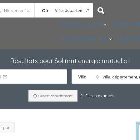
Ville, département, région
Où
MUTUELLE SENIOR
MUTUELLE E
MUTUELLE FAMILIALE
MUTUELLE
Résultats pour
Solimut energie mutuelle
!
IES
Ville
Ville, département, 
Filtres avancés
Ouvert actuellement
er par