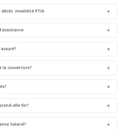
décès  invalidité PTIA
d'assistance
s assuré?
 à la couverture?
iés?
rend-elle fin?
ance Salarié?