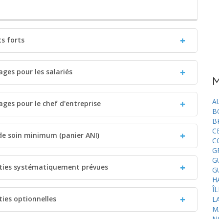
ts forts
ges pour les salariés
M
A
ages pour le chef d'entreprise
B
B
C
 de soin minimum (panier ANI)
C
G
G
nties systématiquement prévues
G
H
Î
ties optionnelles
L
M
N