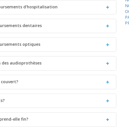
N
oursements d'hospitalisation
O
P
P
oursements dentaires
boursements optiques
s des audioprothèses
e couvert?
ts?
rend-elle fin?