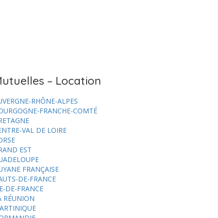
utuelles – Location
UVERGNE-RHÔNE-ALPES
OURGOGNE-FRANCHE-COMTÉ
RETAGNE
ENTRE-VAL DE LOIRE
ORSE
RAND EST
UADELOUPE
UYANE FRANÇAISE
AUTS-DE-FRANCE
LE-DE-FRANCE
A RÉUNION
ARTINIQUE
ORMANDIE