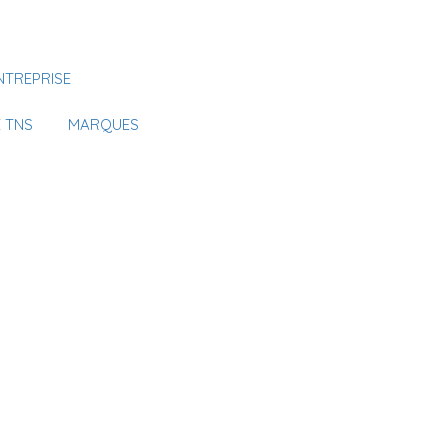
Se Connecter
NTREPRISE
Votre agence
 TNS
MARQUES