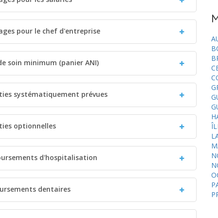
M
ages pour le chef d'entreprise
A
B
B
 de soin minimum (panier ANI)
C
C
G
nties systématiquement prévues
G
G
H
ties optionnelles
Î
L
M
N
oursements d'hospitalisation
N
O
P
oursements dentaires
P