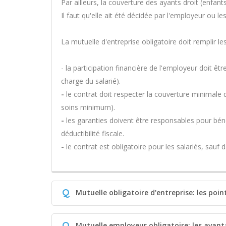
Par ailleurs, la couverture des ayants droit (enfant
Il faut qu'elle ait été décidée par l'employeur ou le
La mutuelle d'entreprise obligatoire doit remplir le
- la participation financière de l'employeur doit êtr
charge du salarié).
-
le contrat doit respecter la couverture minimale d
soins minimum).
-
les garanties doivent être responsables pour béné
déductibilité fiscale.
-
le contrat est obligatoire pour les salariés, sauf 
Q
Mutuelle obligatoire d'entreprise: les poin
Q
Mutuelle employeur obligatoire: les avanta