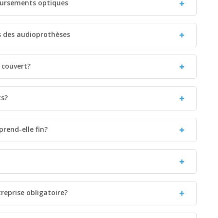
boursements optiques
s des audioprothèses
e couvert?
ts?
rend-elle fin?
treprise obligatoire?