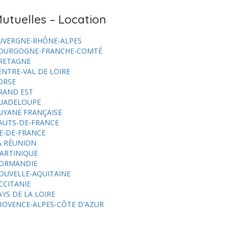
utuelles – Location
UVERGNE-RHÔNE-ALPES
OURGOGNE-FRANCHE-COMTÉ
RETAGNE
ENTRE-VAL DE LOIRE
ORSE
RAND EST
UADELOUPE
UYANE FRANÇAISE
AUTS-DE-FRANCE
LE-DE-FRANCE
A RÉUNION
ARTINIQUE
ORMANDIE
OUVELLE-AQUITAINE
CCITANIE
AYS DE LA LOIRE
ROVENCE-ALPES-CÔTE D'AZUR