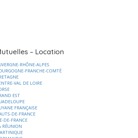
utuelles – Location
UVERGNE-RHÔNE-ALPES
OURGOGNE-FRANCHE-COMTÉ
RETAGNE
ENTRE-VAL DE LOIRE
ORSE
RAND EST
UADELOUPE
UYANE FRANÇAISE
AUTS-DE-FRANCE
LE-DE-FRANCE
A RÉUNION
ARTINIQUE