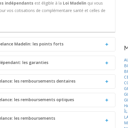
es indépendants
est éligible à la
Loi Madelin
qui vous
pour vos cotisations de complémentaire santé et celles de
elance Madelin: les points forts
M
A
dépendant: les garanties
B
B
C
elance: les remboursements dentaires
C
G
G
elance: les remboursements optiques
G
H
Î
L
elance: les remboursements
M