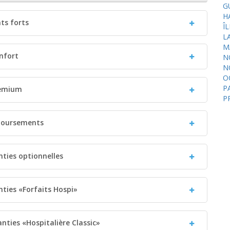
G
H
nts forts
Î
L
M
nfort
N
N
O
P
remium
P
mboursements
nties optionnelles
nties «Forfaits Hospi»
anties «Hospitalière Classic»