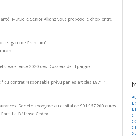
nté, Mutuelle Senior Allianz vous propose le choix entre
fort et gamme Premium).
emium).
el d'excellence 2020 des Dossiers de l'Épargne.
if du contrat responsable prévu par les articles L871-1,
M
A
B
ssurances. Société anonyme au capital de 991.967.200 euros
B
76 Paris La Défense Cedex
C
C
G
G