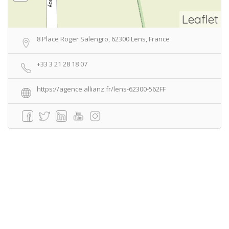
Leaflet
8 Place Roger Salengro, 62300 Lens, France
+33 3 21 28 18 07
https://agence.allianz.fr/lens-62300-562FF