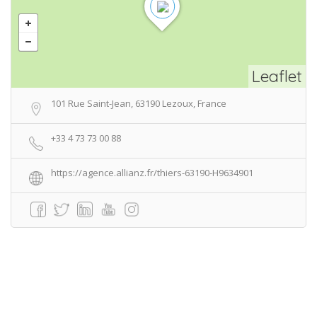
Leaflet
101 Rue Saint-Jean, 63190 Lezoux, France
+33 4 73 73 00 88
https://agence.allianz.fr/thiers-63190-H9634901