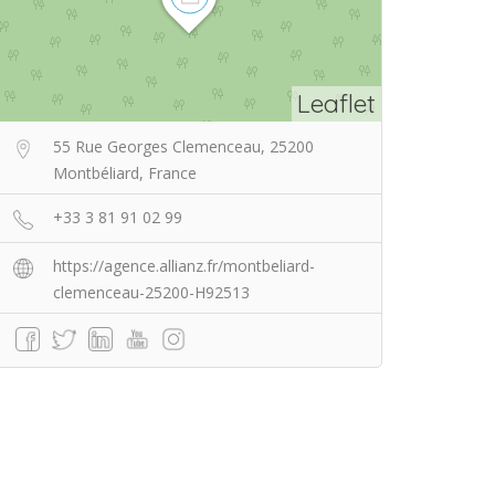
Leaflet
55 Rue Georges Clemenceau, 25200
Montbéliard, France
+33 3 81 91 02 99
https://agence.allianz.fr/montbeliard-
clemenceau-25200-H92513