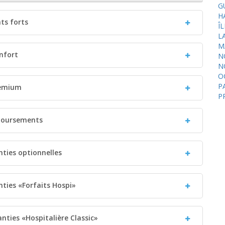
G
H
nts forts
Î
L
M
nfort
N
N
O
P
remium
P
mboursements
nties optionnelles
nties «Forfaits Hospi»
anties «Hospitalière Classic»