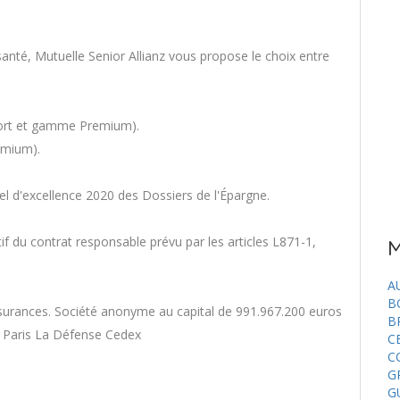
nté, Mutuelle Senior Allianz vous propose le choix entre
fort et gamme Premium).
emium).
el d'excellence 2020 des Dossiers de l'Épargne.
if du contrat responsable prévu par les articles L871-1,
M
A
B
ssurances. Société anonyme au capital de 991.967.200 euros
B
76 Paris La Défense Cedex
C
C
G
G