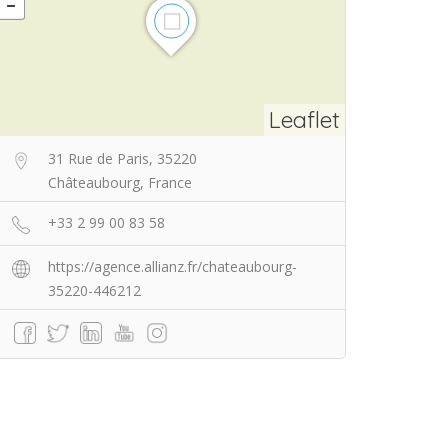
Leaflet
31 Rue de Paris, 35220
Châteaubourg, France
+33 2 99 00 83 58
https://agence.allianz.fr/chateaubourg-
35220-446212