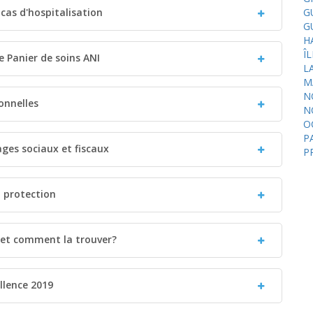
 cas d'hospitalisation
G
G
H
Î
le Panier de soins ANI
L
M
N
onnelles
N
O
P
ages sociaux et fiscaux
P
a protection
i et comment la trouver?
llence 2019