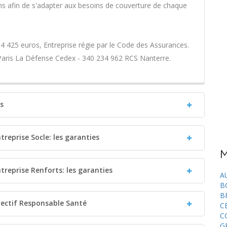
 afin de s'adapter aux besoins de couverture de chaque
4 425 euros, Entreprise régie par le Code des Assurances.
 Paris La Défense Cedex - 340 234 962 RCS Nanterre.
ts
treprise Socle: les garanties
M
treprise Renforts: les garanties
A
B
B
llectif Responsable Santé
C
C
G