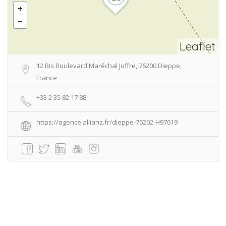
Leaflet
12 Bis Boulevard Maréchal Joffre, 76200 Dieppe,
France
+33 2 35 82 17 88
https://agence.allianz.fr/dieppe-76202-H97619