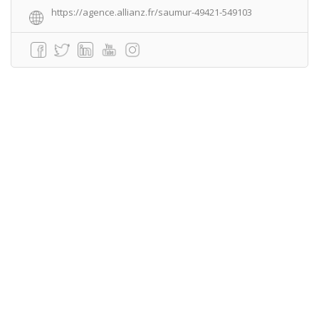
https://agence.allianz.fr/saumur-49421-549103