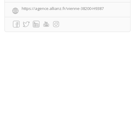
https://agence.allianz.fr/vienne-38200-H9387