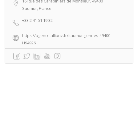
16 Rue des Carabiniers de Monsieur, 49400
Saumur, France
+33 2 41 51 19 32
https://agence.allianz.fr/saumur-gennes-49400-
H94926