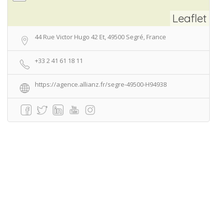
Leaflet
44 Rue Victor Hugo 42 Et, 49500 Segré, France
+33 2 41 61 18 11
https://agence.allianz.fr/segre-49500-H94938