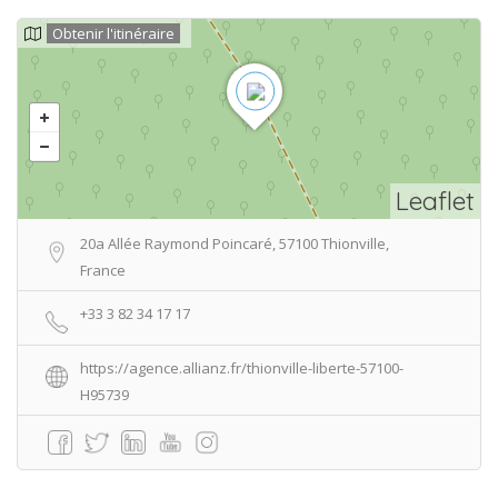
Obtenir l'itinéraire
Leaflet
20a Allée Raymond Poincaré, 57100 Thionville,
France
+33 3 82 34 17 17
https://agence.allianz.fr/thionville-liberte-57100-
H95739