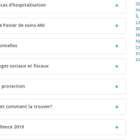
G
 cas d'hospitalisation
H
Î
L
le Panier de soins ANI
M
N
N
onnelles
O
P
P
ages sociaux et fiscaux
a protection
i et comment la trouver?
llence 2019