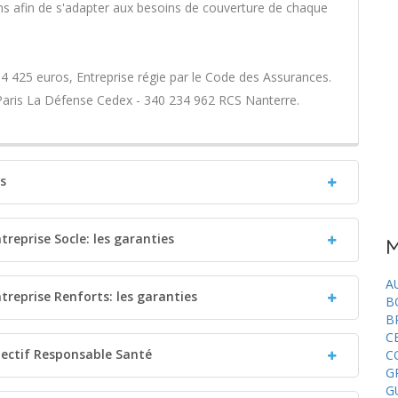
 afin de s'adapter aux besoins de couverture de chaque
4 425 euros, Entreprise régie par le Code des Assurances.
 Paris La Défense Cedex - 340 234 962 RCS Nanterre.
ts
treprise Socle: les garanties
M
A
treprise Renforts: les garanties
B
B
C
llectif Responsable Santé
C
G
G