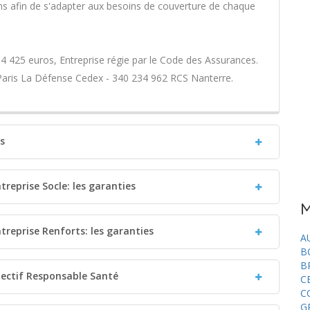
 afin de s'adapter aux besoins de couverture de chaque
4 425 euros, Entreprise régie par le Code des Assurances.
 Paris La Défense Cedex - 340 234 962 RCS Nanterre.
ts
treprise Socle: les garanties
M
treprise Renforts: les garanties
A
B
B
llectif Responsable Santé
C
C
G