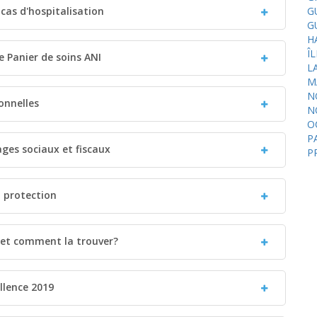
 cas d'hospitalisation
G
G
H
Î
le Panier de soins ANI
L
M
N
onnelles
N
O
P
ages sociaux et fiscaux
P
a protection
i et comment la trouver?
llence 2019