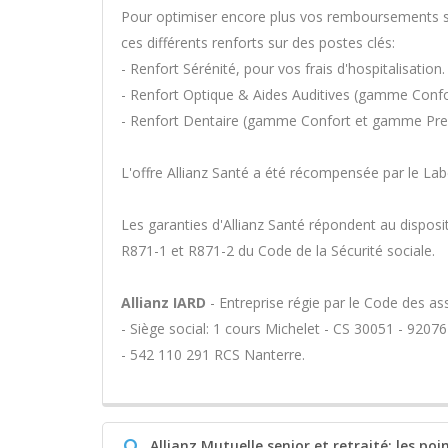
Pour optimiser encore plus vos remboursements sa
ces différents renforts sur des postes clés:
- Renfort Sérénité, pour vos frais d'hospitalisation.
- Renfort Optique & Aides Auditives (gamme Con
- Renfort Dentaire (gamme Confort et gamme Pr
L'offre Allianz Santé a été récompensée par le Lab
Les garanties d'Allianz Santé répondent au disposit
R871-1 et R871-2 du Code de la Sécurité sociale.
Allianz IARD
- Entreprise régie par le Code des a
- Siège social: 1 cours Michelet - CS 30051 - 920
- 542 110 291 RCS Nanterre.
Q
Allianz Mutuelle senior et retraité: les poi