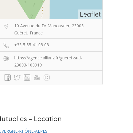
Leaflet
10 Avenue du Dr Manouvrier, 23003
Guéret, France
+33 5 55 41 08 08
https://agence.allianz.fr/gueret-sud-
23003-108919
utuelles – Location
UVERGNE-RHÔNE-ALPES