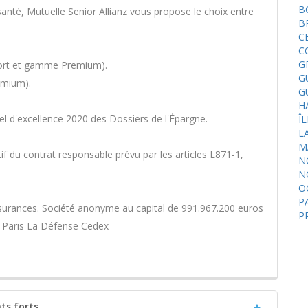
B
nté, Mutuelle Senior Allianz vous propose le choix entre
B
C
C
G
fort et gamme Premium).
G
emium).
G
H
el d'excellence 2020 des Dossiers de l'Épargne.
Î
L
M
if du contrat responsable prévu par les articles L871-1,
N
N
O
P
ssurances. Société anonyme au capital de 991.967.200 euros
P
76 Paris La Défense Cedex
nts forts