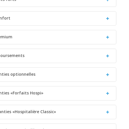
nfort
remium
mboursements
nties optionnelles
nties «Forfaits Hospi»
anties «Hospitalière Classic»