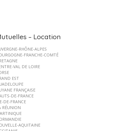
utuelles – Location
UVERGNE-RHÔNE-ALPES
OURGOGNE-FRANCHE-COMTÉ
RETAGNE
ENTRE-VAL DE LOIRE
ORSE
RAND EST
UADELOUPE
UYANE FRANÇAISE
AUTS-DE-FRANCE
LE-DE-FRANCE
A RÉUNION
ARTINIQUE
ORMANDIE
OUVELLE-AQUITAINE
CCITANIE