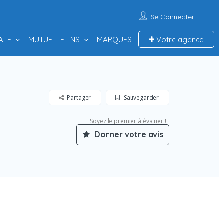
Se Connecter
ALE
MUTUELLE TNS
MARQUES
Votre agence
Partager
Sauvegarder
Soyez le premier à évaluer !
Donner votre avis