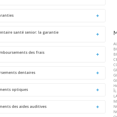
aranties
M
ntaire santé senior: la garantie
A
B
remboursements des frais
B
C
C
G
ursements dentaires
G
G
H
ements optiques
Î
L
M
ements des aides auditives
N
N
O