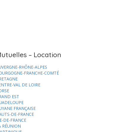
utuelles – Location
UVERGNE-RHÔNE-ALPES
OURGOGNE-FRANCHE-COMTÉ
RETAGNE
ENTRE-VAL DE LOIRE
ORSE
RAND EST
UADELOUPE
UYANE FRANÇAISE
AUTS-DE-FRANCE
LE-DE-FRANCE
A RÉUNION
ARTINIQUE