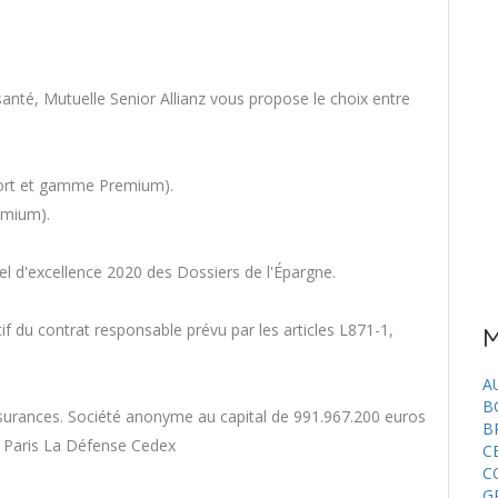
nté, Mutuelle Senior Allianz vous propose le choix entre
fort et gamme Premium).
emium).
el d'excellence 2020 des Dossiers de l'Épargne.
if du contrat responsable prévu par les articles L871-1,
M
A
B
ssurances. Société anonyme au capital de 991.967.200 euros
B
76 Paris La Défense Cedex
C
C
G