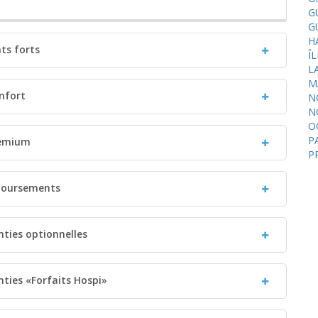
G
G
H
nts forts
Î
L
M
nfort
N
N
O
P
remium
P
mboursements
nties optionnelles
nties «Forfaits Hospi»