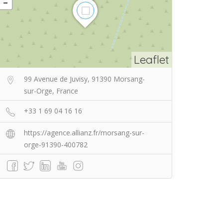
Leaflet
99 Avenue de Juvisy, 91390 Morsang-
sur-Orge, France
+33 1 69 04 16 16
https://agence.allianz.fr/morsang-sur-
orge-91390-400782