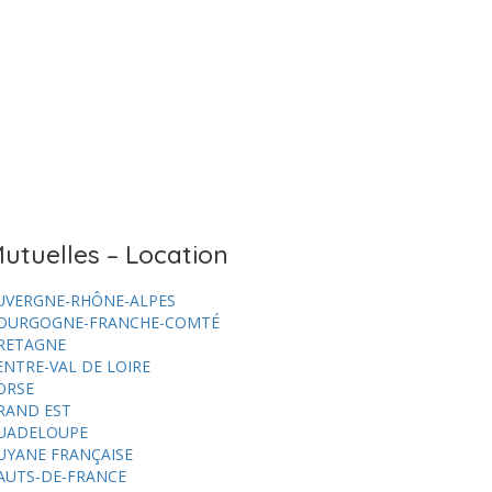
utuelles – Location
UVERGNE-RHÔNE-ALPES
OURGOGNE-FRANCHE-COMTÉ
RETAGNE
ENTRE-VAL DE LOIRE
ORSE
RAND EST
UADELOUPE
UYANE FRANÇAISE
AUTS-DE-FRANCE