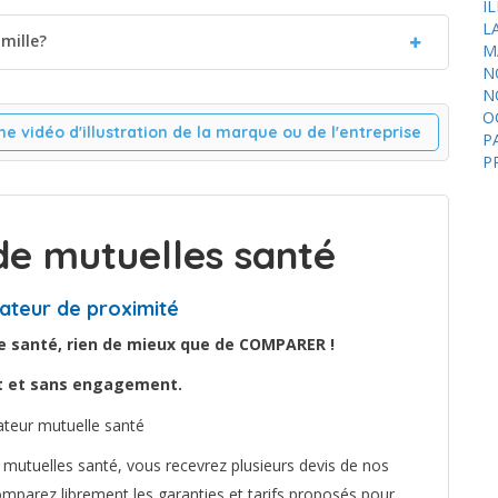
Î
L
mille?
M
N
N
O
ne vidéo d'illustration de la marque ou de l'entreprise
P
P
e mutuelles santé
ateur de proximité
le santé, rien de mieux que de COMPARER !
it et sans engagement.
mutuelles santé, vous recevrez plusieurs devis de nos
mparez librement les garanties et tarifs proposés pour