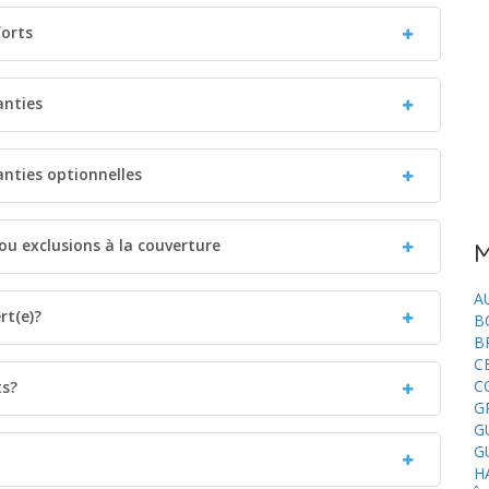
forts
anties
anties optionnelles
 ou exclusions à la couverture
M
A
rt(e)?
B
B
C
C
ts?
G
G
G
H