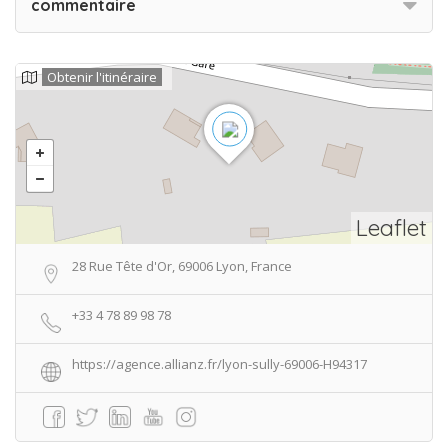
commentaire
Obtenir l'itinéraire
Leaflet
28 Rue Tête d'Or, 69006 Lyon, France
+33 4 78 89 98 78
https://agence.allianz.fr/lyon-sully-69006-H94317