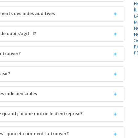
H
Î
ements des aides auditives
L
M
N
de quoi s'agit-il?
N
O
P
P
a trouver?
isir?
ies indispensables
 quand j'ai une mutuelle d'entreprise?
est quoi et comment la trouver?