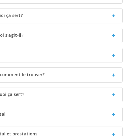
oi ça sert?
i s'agit-il?
 comment le trouver?
uoi ça sert?
tal
tal et prestations