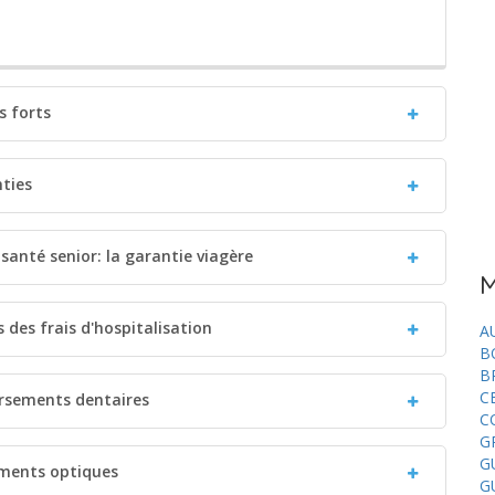
s forts
nties
santé senior: la garantie viagère
M
 des frais d'hospitalisation
A
B
B
C
ursements dentaires
C
G
G
ements optiques
G