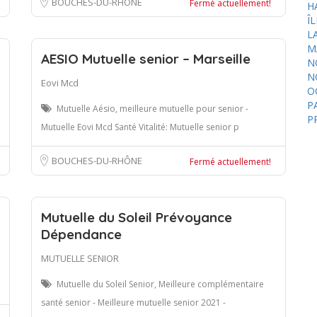
BOUCHES-DU-RHÔNE
Fermé actuellement!
H
Î
L
M
AESIO Mutuelle senior – Marseille
N
N
Eovi Mcd
O
P
Mutuelle Aésio, meilleure mutuelle pour senior -
P
Mutuelle Eovi Mcd Santé Vitalité: Mutuelle senior p
BOUCHES-DU-RHÔNE
Fermé actuellement!
Mutuelle du Soleil Prévoyance
Dépendance
MUTUELLE SENIOR
Mutuelle du Soleil Senior, Meilleure complémentaire
santé senior - Meilleure mutuelle senior 2021 -