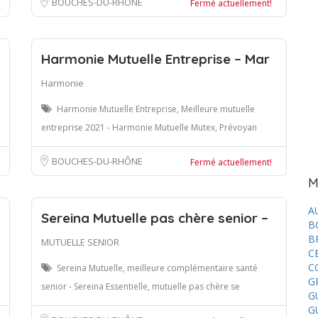
BOUCHES-DU-RHÔNE
Fermé actuellement!
Harmonie Mutuelle Entreprise – Mar
Harmonie
Harmonie Mutuelle Entreprise, Meilleure mutuelle
entreprise 2021 - Harmonie Mutuelle Mutex, Prévoyan
BOUCHES-DU-RHÔNE
Fermé actuellement!
M
A
Sereina Mutuelle pas chère senior –
B
B
MUTUELLE SENIOR
C
C
Sereina Mutuelle, meilleure complémentaire santé
G
senior - Sereina Essentielle, mutuelle pas chère se
G
G