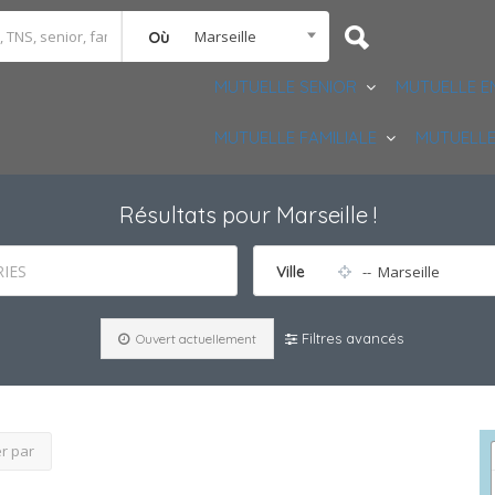
Marseille
Où
MUTUELLE SENIOR
MUTUELLE E
MUTUELLE FAMILIALE
MUTUELLE
Résultats pour
Marseille
!
IES
Ville
-- Marseille
Filtres avancés
Ouvert actuellement
er par