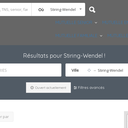
Stiring-Wendel
Où
MUTUELLE SENIOR
MUTUELLE E
MUTUELLE FAMILIALE
MUTUELLE
Résultats pour
Stiring-Wendel
!
IES
Ville
-- Stiring-Wendel
Filtres avancés
Ouvert actuellement
er par