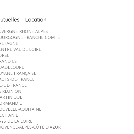
utuelles – Location
UVERGNE-RHÔNE-ALPES
OURGOGNE-FRANCHE-COMTÉ
RETAGNE
ENTRE-VAL DE LOIRE
ORSE
RAND EST
UADELOUPE
UYANE FRANÇAISE
AUTS-DE-FRANCE
LE-DE-FRANCE
A RÉUNION
ARTINIQUE
ORMANDIE
OUVELLE-AQUITAINE
CCITANIE
AYS DE LA LOIRE
ROVENCE-ALPES-CÔTE D'AZUR