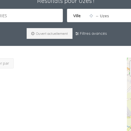
Résultats pour
Uzes
!
IES
Ville
-- Uzes
Filtres avancés
Ouvert actuellement
er par