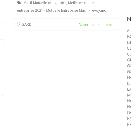
Macif Mutuelle obligatoire, Meilleure mutuelle
entreprise 2021 - Mutuelle Entreprise Macif Prévoyanc
M
GARD
Ouvert actuellement
A
B
B
C
C
G
G
G
H
Î
L
M
N
N
O
P
P