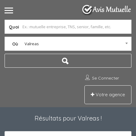
Quoi
Valreas
Où
Se Connecter
Votre agence
Résultats pour
Valreas
!