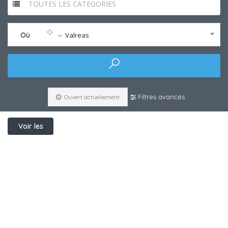
TOUTES LES CATEGORIES
Où
-- Valreas
Filtres avancés
Ouvert actuellement
Voir les
filtres