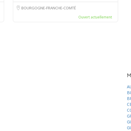
BOURGOGNE-FRANCHE-COMTÉ
Ouvert actuellement
M
A
B
B
C
C
G
G
G