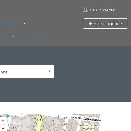
Se Connecter
NTREPRISE
Votre agence
 TNS
MARQUES
Yonne