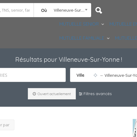
Villeneuve-Sur-Yonne
Où
MUTUELLE SENIOR
MUTUELLE E
MUTUELLE FAMILIALE
MUTUELLE
Résultats pour
Villeneuve-Sur-Yonne
!
IES
Ville
-- Villeneuve-Sur-
Filtres avancés
Ouvert actuellement
er par