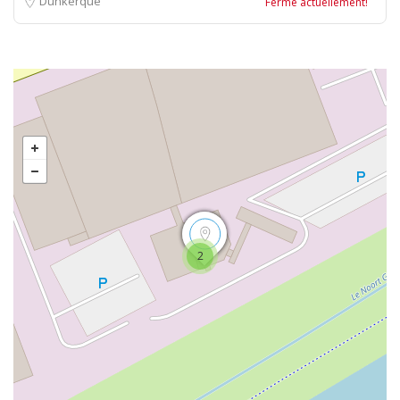
Dunkerque
Fermé actuellement!
2