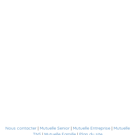
Nous contacter
|
Mutuelle Senior
|
Mutuelle Entreprise
|
Mutuelle
TNS
|
Mutuelle Famille
|
Plan du site