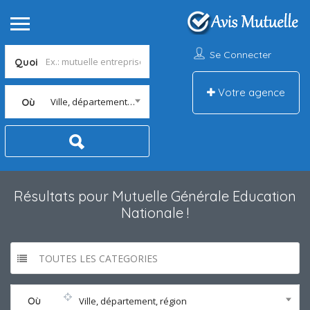
Se Connecter
Quoi
Votre agence
Ville, département, région
Où
Résultats pour
Mutuelle Générale Education
Nationale
!
TOUTES LES CATEGORIES
Où
Ville, département, région