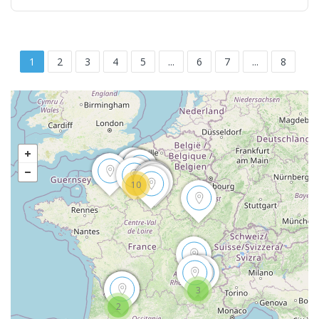
1
2
3
4
5
...
6
7
...
8
10
3
2