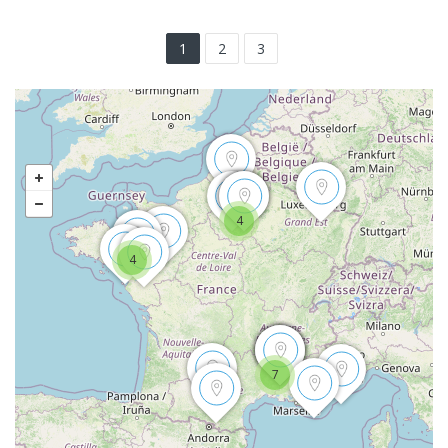
1
2
3
4
4
7