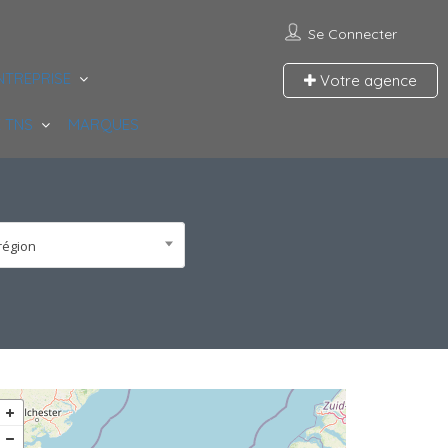
Se Connecter
NTREPRISE
Votre agence
 TNS
MARQUES
région