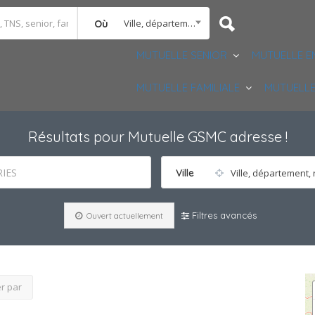
Ville, département, région
Où
MUTUELLE SENIOR
MUTUELLE E
MUTUELLE FAMILIALE
MUTUELLE
Résultats pour
Mutuelle GSMC adresse
!
IES
Ville
Ville, département, 
Filtres avancés
Ouvert actuellement
er par