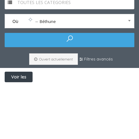
TOUTES LES CATEGORIES
Où
-- Béthune
Filtres avancés
Ouvert actuellement
Voir les
filtres