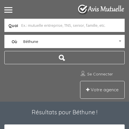
Quoi
Béthune
Où
Se Connecter
Votre agence
Résultats pour
Béthune
!