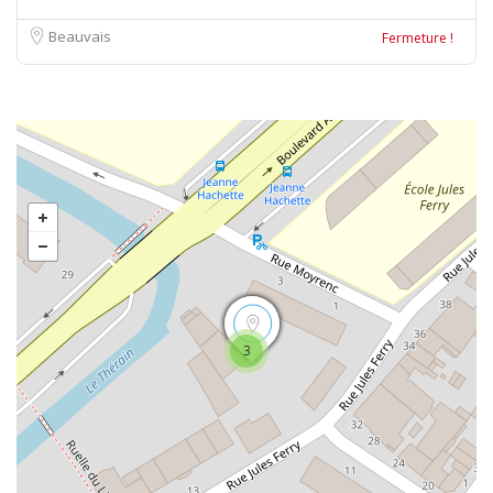
Beauvais
Fermeture !
3