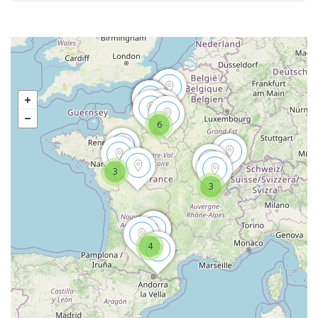
6
3
3
4