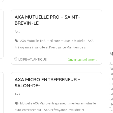
AXA MUTUELLE PRO – SAINT-
BREVIN-LE
Axa
AXA Mutuelle TNS, meilleure mutuelle Madelin - AXA
Prévoyance invalidité et Prévoyance Maintien de s
M
LOIRE-ATLANTIQUE
Ouvert actuellement
A
B
B
AXA MICRO ENTREPRENEUR –
C
C
SALON-DE-
G
G
Axa
G
Mutuelle AXA Micro-entrepreneur, meilleure mutuelle
H
Î
auto-entrepreneur - AXA Prévoyance invalidité et