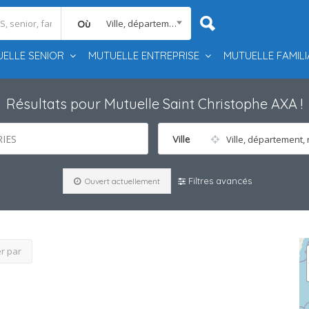
Ville, département, région
Où
ELLE SENIOR
MUTUELLE ENTREPRISE
MUTUELLE FAMILI
Résultats pour
Mutuelle Saint Christophe AXA
!
IES
Ville
Ville, département, 
Filtres avancés
Ouvert actuellement
er par