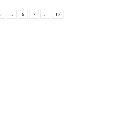
5
...
6
7
...
10