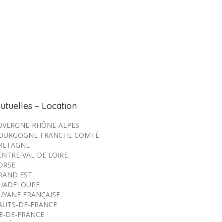
utuelles – Location
UVERGNE-RHÔNE-ALPES
OURGOGNE-FRANCHE-COMTÉ
RETAGNE
ENTRE-VAL DE LOIRE
ORSE
RAND EST
UADELOUPE
UYANE FRANÇAISE
AUTS-DE-FRANCE
LE-DE-FRANCE