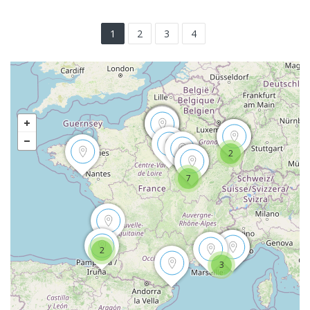
1
2
3
4
2
7
2
3