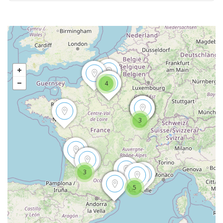
4
3
3
5